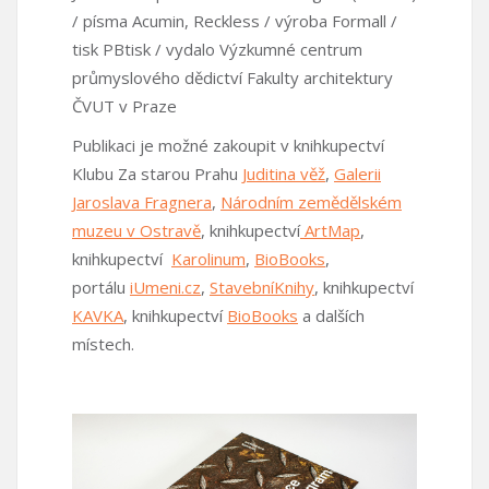
/ písma Acumin, Reckless / výroba Formall /
tisk PBtisk / vydalo Výzkumné centrum
průmyslového dědictví Fakulty architektury
ČVUT v Praze
Publikaci je možné zakoupit v knihkupectví
Klubu Za starou Prahu
Juditina věž
,
Galerii
Jaroslava Fragnera
,
Národním zemědělském
muzeu v Ostravě
, knihkupectví
ArtMap
,
knihkupectví
Karolinum
,
BioBooks
,
portálu
iUmeni.cz
,
StavebníKnihy
, knihkupectví
KAVKA
, knihkupectví
BioBooks
a dalších
místech.