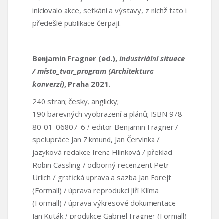
iniciovalo akce, setkání a výstavy, z nichž tato i
předešlé publikace čerpají.
Benjamin Fragner (ed.),
industriální situace
/ místo_tvar_program (Architektura
konverzí)
, Praha 2021.
240 stran; česky, anglicky;
190 barevných vyobrazení a plánů; ISBN 978-
80-01-06807-6 / editor Benjamin Fragner /
spolupráce Jan Zikmund, Jan Červinka /
jazyková redakce Irena Hlinková / překlad
Robin Cassling / odborný recenzent Petr
Urlich / grafická úprava a sazba Jan Forejt
(Formall) / úprava reprodukcí Jiří Klíma
(Formall) / úprava výkresové dokumentace
Jan Kuták / produkce Gabriel Fragner (Formall)