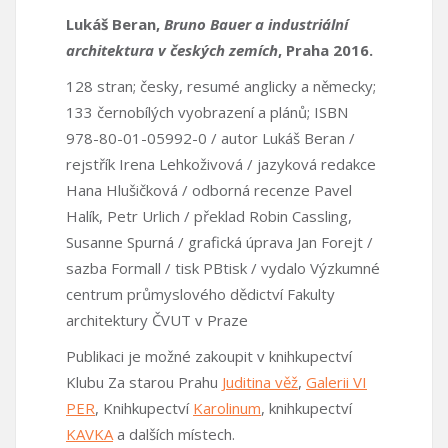
Lukáš Beran,
Bruno Bauer a industriální
architektura v českých zemích
, Praha 2016.
128 stran; česky, resumé anglicky a německy;
133 černobílých vyobrazení a plánů; ISBN
978-80-01-05992-0 / autor Lukáš Beran /
rejstřík Irena Lehkoživová / jazyková redakce
Hana Hlušičková / odborná recenze Pavel
Halík, Petr Urlich / překlad Robin Cassling,
Susanne Spurná / grafická úprava Jan Forejt /
sazba Formall / tisk PBtisk / vydalo Výzkumné
centrum průmyslového dědictví Fakulty
architektury ČVUT v Praze
Publikaci je možné zakoupit v knihkupectví
Klubu Za starou Prahu
Juditina věž
,
Galerii VI
PER
, Knihkupectví
Karolinum
, knihkupectví
KAVKA
a dalších místech.