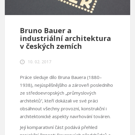
Bruno Bauer a
industriální architektura
v českých zemích
10. 02. 2017
Práce sleduje dílo Bruna Bauera (1880–
1938), nejúspěšnějšího a zároveň posledního
ze středoevropských „průmyslových
architektů“, kteří dokázali ve své práci
obsáhnout všechny provozní, konstrukční i
architektonické aspekty navrhování továren.
Její komparativní část podává přehled
projekční činnosti Bauerových předchůdců a